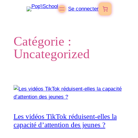
Se connecter
Catégorie :
Uncategorized
Les vidéos TikTok réduisent-elles la
capacité d’attention des jeunes ?