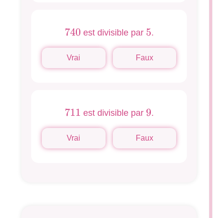
740
740
5
5
est divisible par
.
Vrai
Faux
711
711
9
9
est divisible par
.
Vrai
Faux