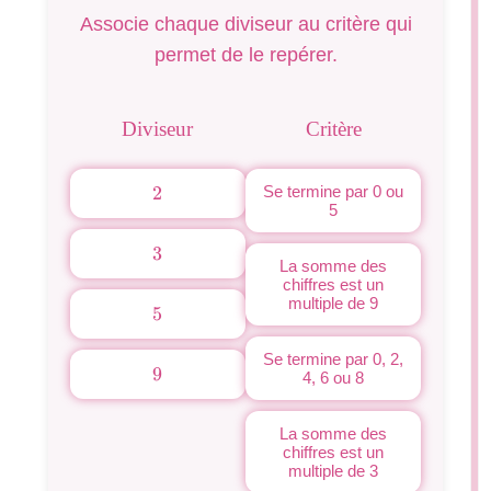
Associe chaque diviseur au critère qui
permet de le repérer.
Diviseur
Critère
2
2
Se termine par 0 ou
5
3
3
La somme des
chiffres est un
multiple de 9
5
5
Se termine par 0, 2,
9
9
4, 6 ou 8
La somme des
chiffres est un
multiple de 3