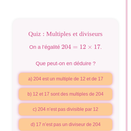
Quiz : Multiples et diviseurs
204=12\times
204
=
12
×
17
On a l’égalité
.
17
Que peut-on en déduire ?
a) 204 est un multiple de 12 et de 17
b) 12 et 17 sont des multiples de 204
c) 204 n’est pas divisible par 12
d) 17 n’est pas un diviseur de 204