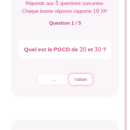
5
5
Réponds aux
questions suivantes.
10
10
Chaque bonne réponse rapporte
XP.
Question
1
/
5
20
20
30
30
Quel est le PGCD de
et
?
Que
Valider