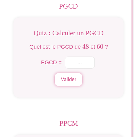
PGCD
Quiz : Calculer un PGCD
48
48
60
60
Quel est le PGCD de
et
?
PGCD =
Valider
PPCM