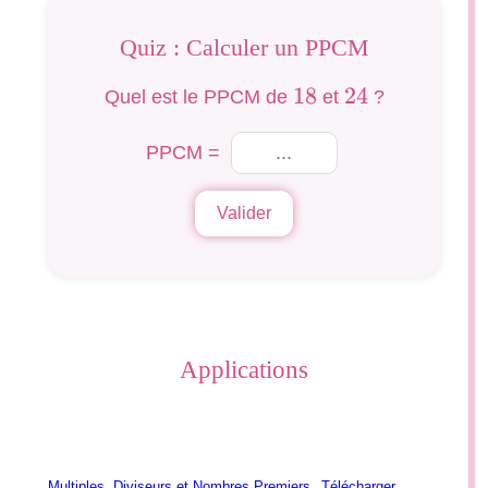
Quiz : Calculer un PPCM
18
18
24
24
Quel est le PPCM de
et
?
PPCM =
Valider
Applications
Multiples, Diviseurs et Nombres Premiers
Télécharger