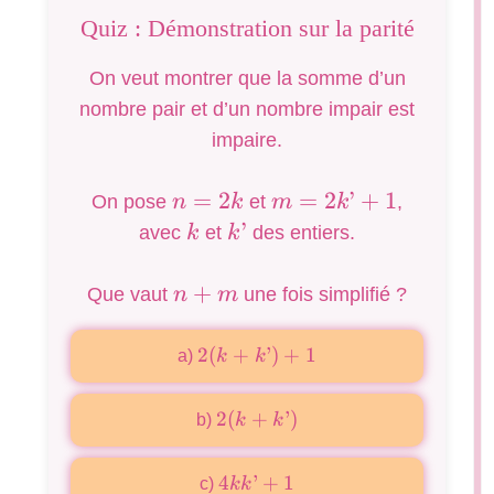
Quiz : Démonstration sur la parité
On veut montrer que la somme d’un
nombre pair et d’un nombre impair est
impaire.
n=2k
=
2
m=2k’+1
=
2
’
+
1
On pose
n
k
et
m
k
,
k
k’
’
avec
k
et
k
des entiers.
n+m
+
Que vaut
n
m
une fois simplifié ?
2(k+k’)+1
2
(
+
’
)
+
1
a)
k
k
2(k+k’)
2
(
+
’
)
b)
k
k
4kk’+1
4
’
+
1
c)
k
k