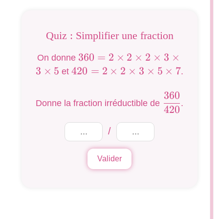
Quiz : Simplifier une fraction
360=2\times
360
=
2
×
2
×
2
×
3
×
On donne
2\times
3
×
5
420=2\times
420
=
2
×
2
×
3
×
5
×
7
et
.
2\times
2\times
3\times
360
3\times
\dfrac{360}
Donne la fraction irréductible de
.
3\times 5
5\times 7
420
{420}
/
Valider