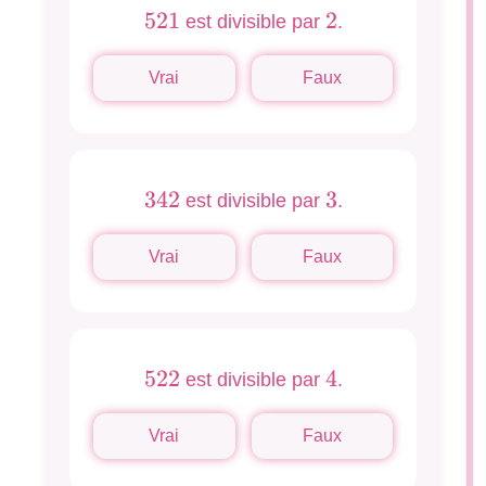
521
521
2
2
est divisible par
.
Vrai
Faux
342
342
3
3
est divisible par
.
Vrai
Faux
522
522
4
4
est divisible par
.
Vrai
Faux